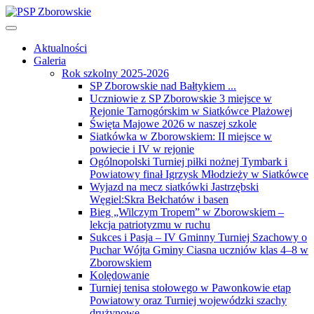
Aktualności
Galeria
Rok szkolny 2025-2026
SP Zborowskie nad Bałtykiem ...
Uczniowie z SP Zborowskie 3 miejsce w
Rejonie Tarnogórskim w Siatkówce Plażowej
Święta Majowe 2026 w naszej szkole
Siatkówka w Zborowskiem: II miejsce w
powiecie i IV w rejonie
Ogólnopolski Turniej piłki nożnej Tymbark i
Powiatowy finał Igrzysk Młodzieży w Siatkówce
Wyjazd na mecz siatkówki Jastrzębski
Węgiel:Skra Bełchatów i basen
Bieg „Wilczym Tropem” w Zborowskiem –
lekcja patriotyzmu w ruchu
Sukces i Pasja – IV Gminny Turniej Szachowy o
Puchar Wójta Gminy Ciasna uczniów klas 4–8 w
Zborowskiem
Kolędowanie
Turniej tenisa stołowego w Pawonkowie etap
Powiatowy oraz Turniej wojewódzki szachy
drużynowe