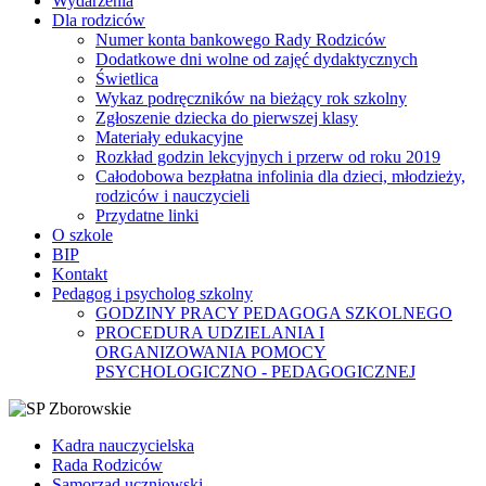
Wydarzenia
Dla rodziców
Numer konta bankowego Rady Rodziców
Dodatkowe dni wolne od zajęć dydaktycznych
Świetlica
Wykaz podręczników na bieżący rok szkolny
Zgłoszenie dziecka do pierwszej klasy
Materiały edukacyjne
Rozkład godzin lekcyjnych i przerw od roku 2019
Całodobowa bezpłatna infolinia dla dzieci, młodzieży,
rodziców i nauczycieli
Przydatne linki
O szkole
BIP
Kontakt
Pedagog i psycholog szkolny
GODZINY PRACY PEDAGOGA SZKOLNEGO
PROCEDURA UDZIELANIA I
ORGANIZOWANIA POMOCY
PSYCHOLOGICZNO - PEDAGOGICZNEJ
Kadra nauczycielska
Rada Rodziców
Samorząd uczniowski