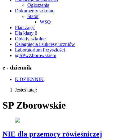
Ogłoszenia
Dokumenty szkolne
Statut
WSO
Plan zajęć
Dla klasy 8
Obiady szkolne
Osiągnięcia i sukcesy uczniów
Laboratorium Przyszłości
@SPwZborowskiem
e - dziennik
E-DZIENNIK
Jesteś tutaj:
SP Zborowskie
NIE dla przemocy rówieśniczej