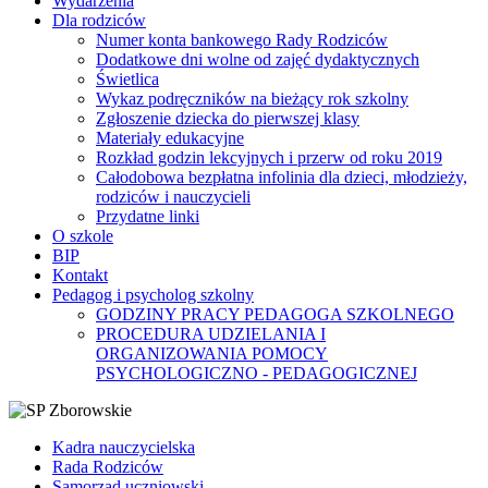
Wydarzenia
Dla rodziców
Numer konta bankowego Rady Rodziców
Dodatkowe dni wolne od zajęć dydaktycznych
Świetlica
Wykaz podręczników na bieżący rok szkolny
Zgłoszenie dziecka do pierwszej klasy
Materiały edukacyjne
Rozkład godzin lekcyjnych i przerw od roku 2019
Całodobowa bezpłatna infolinia dla dzieci, młodzieży,
rodziców i nauczycieli
Przydatne linki
O szkole
BIP
Kontakt
Pedagog i psycholog szkolny
GODZINY PRACY PEDAGOGA SZKOLNEGO
PROCEDURA UDZIELANIA I
ORGANIZOWANIA POMOCY
PSYCHOLOGICZNO - PEDAGOGICZNEJ
Kadra nauczycielska
Rada Rodziców
Samorząd uczniowski