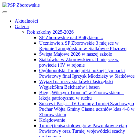
Aktualności
Galeria
Rok szkolny 2025-2026
SP Zborowskie nad Bałtykiem ...
Uczniowie z SP Zborowskie 3 miejsce w
Rejonie Tarnogórskim w Siatkówce Plażowej
Święta Majowe 2026 w naszej szkole
Siatkówka w Zborowskiem: II miejsce w
powiecie i IV w rejonie
Ogólnopolski Turniej piłki nożnej Tymbark i
Powiatowy finał Igrzysk Młodzieży w Siatkówce
Wyjazd na mecz siatkówki Jastrzębski
Węgiel:Skra Bełchatów i basen
Bieg „Wilczym Tropem” w Zborowskiem –
lekcja patriotyzmu w ruchu
Sukces i Pasja – IV Gminny Turniej Szachowy o
Puchar Wójta Gminy Ciasna uczniów klas 4–8 w
Zborowskiem
Kolędowanie
Turniej tenisa stołowego w Pawonkowie etap
Powiatowy oraz Turniej wojewódzki szachy
drużynowe