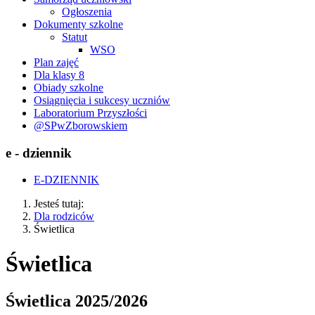
Ogłoszenia
Dokumenty szkolne
Statut
WSO
Plan zajęć
Dla klasy 8
Obiady szkolne
Osiągnięcia i sukcesy uczniów
Laboratorium Przyszłości
@SPwZborowskiem
e - dziennik
E-DZIENNIK
Jesteś tutaj:
Dla rodziców
Świetlica
Świetlica
Świetlica 2025/2026