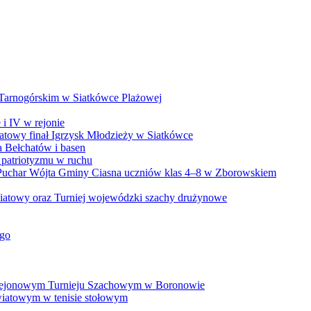
 Tarnogórskim w Siatkówce Plażowej
i IV w rejonie
iatowy finał Igrzysk Młodzieży w Siatkówce
a Bełchatów i basen
patriotyzmu w ruchu
 Puchar Wójta Gminy Ciasna uczniów klas 4–8 w Zborowskiem
wiatowy oraz Turniej wojewódzki szachy drużynowe
ego
w Rejonowym Turnieju Szachowym w Boronowie
iatowym w tenisie stołowym