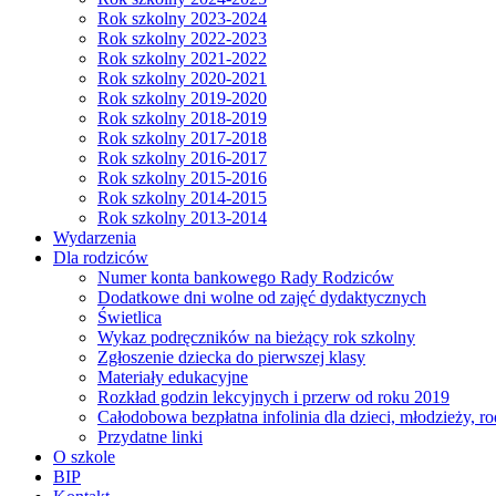
Rok szkolny 2023-2024
Rok szkolny 2022-2023
Rok szkolny 2021-2022
Rok szkolny 2020-2021
Rok szkolny 2019-2020
Rok szkolny 2018-2019
Rok szkolny 2017-2018
Rok szkolny 2016-2017
Rok szkolny 2015-2016
Rok szkolny 2014-2015
Rok szkolny 2013-2014
Wydarzenia
Dla rodziców
Numer konta bankowego Rady Rodziców
Dodatkowe dni wolne od zajęć dydaktycznych
Świetlica
Wykaz podręczników na bieżący rok szkolny
Zgłoszenie dziecka do pierwszej klasy
Materiały edukacyjne
Rozkład godzin lekcyjnych i przerw od roku 2019
Całodobowa bezpłatna infolinia dla dzieci, młodzieży, ro
Przydatne linki
O szkole
BIP