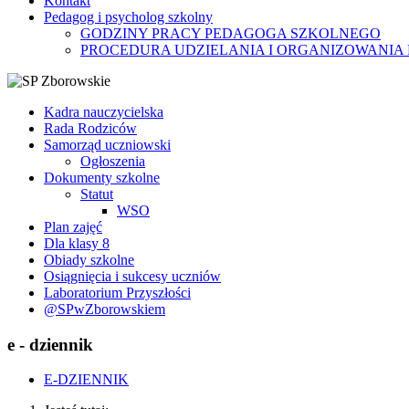
Kontakt
Pedagog i psycholog szkolny
GODZINY PRACY PEDAGOGA SZKOLNEGO
PROCEDURA UDZIELANIA I ORGANIZOWANIA
Kadra nauczycielska
Rada Rodziców
Samorząd uczniowski
Ogłoszenia
Dokumenty szkolne
Statut
WSO
Plan zajęć
Dla klasy 8
Obiady szkolne
Osiągnięcia i sukcesy uczniów
Laboratorium Przyszłości
@SPwZborowskiem
e - dziennik
E-DZIENNIK