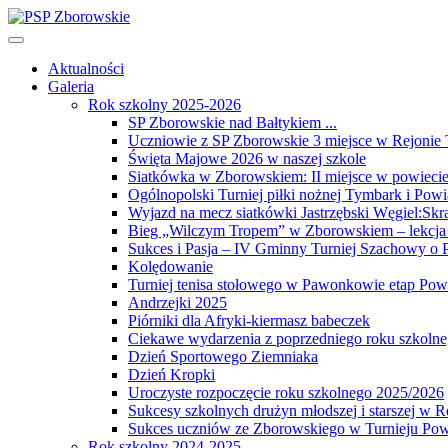
Aktualności
Galeria
Rok szkolny 2025-2026
SP Zborowskie nad Bałtykiem ...
Uczniowie z SP Zborowskie 3 miejsce w Rejonie
Święta Majowe 2026 w naszej szkole
Siatkówka w Zborowskiem: II miejsce w powiecie 
Ogólnopolski Turniej piłki nożnej Tymbark i Pow
Wyjazd na mecz siatkówki Jastrzębski Węgiel:Skr
Bieg „Wilczym Tropem” w Zborowskiem – lekcja 
Sukces i Pasja – IV Gminny Turniej Szachowy o
Kolędowanie
Turniej tenisa stołowego w Pawonkowie etap Po
Andrzejki 2025
Piórniki dla Afryki-kiermasz babeczek
Ciekawe wydarzenia z poprzedniego roku szkoln
Dzień Sportowego Ziemniaka
Dzień Kropki
Uroczyste rozpoczęcie roku szkolnego 2025/2026
Sukcesy szkolnych drużyn młodszej i starszej 
Sukces uczniów ze Zborowskiego w Turnieju Pow
Rok szkolny 2024-2025