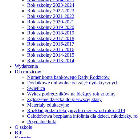
Rok szkolny 2023-2024
Rok szkolny 2022-2023
Rok szkolny 2021-2022
Rok szkolny 2020-2021
Rok szkolny 2019-2020
Rok szkolny 2018-2019
Rok szkolny 2017-2018
Rok szkolny 2016-2017
Rok szkolny 2015-2016
Rok szkolny 2014-2015
Rok szkolny 2013-2014
Wydarzenia
Dla rodziców
Numer konta bankowego Rady Rodziców
Dodatkowe dni wolne od zajęć dydaktycznych
Świetlica
Wykaz podręczników na bieżący rok szkolny
Zgłoszenie dziecka do pierwszej klasy
Materiały edukacyjne
Rozkład godzin lekcyjnych i przerw od roku 2019
Całodobowa bezpłatna infolinia dla dzieci, młodzieży, ro
Przydatne linki
O szkole
BIP