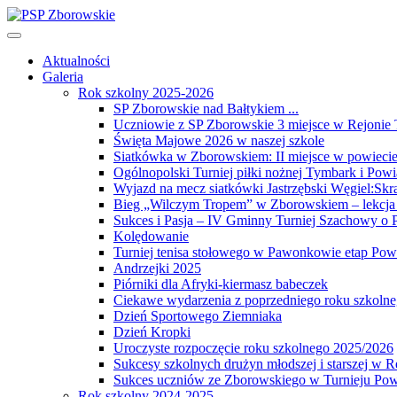
Aktualności
Galeria
Rok szkolny 2025-2026
SP Zborowskie nad Bałtykiem ...
Uczniowie z SP Zborowskie 3 miejsce w Rejonie
Święta Majowe 2026 w naszej szkole
Siatkówka w Zborowskiem: II miejsce w powiecie 
Ogólnopolski Turniej piłki nożnej Tymbark i Pow
Wyjazd na mecz siatkówki Jastrzębski Węgiel:Skr
Bieg „Wilczym Tropem” w Zborowskiem – lekcja 
Sukces i Pasja – IV Gminny Turniej Szachowy o
Kolędowanie
Turniej tenisa stołowego w Pawonkowie etap Po
Andrzejki 2025
Piórniki dla Afryki-kiermasz babeczek
Ciekawe wydarzenia z poprzedniego roku szkoln
Dzień Sportowego Ziemniaka
Dzień Kropki
Uroczyste rozpoczęcie roku szkolnego 2025/2026
Sukcesy szkolnych drużyn młodszej i starszej 
Sukces uczniów ze Zborowskiego w Turnieju Pow
Rok szkolny 2024-2025