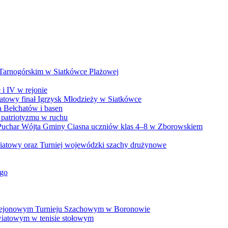
 Tarnogórskim w Siatkówce Plażowej
i IV w rejonie
iatowy finał Igrzysk Młodzieży w Siatkówce
a Bełchatów i basen
patriotyzmu w ruchu
 Puchar Wójta Gminy Ciasna uczniów klas 4–8 w Zborowskiem
wiatowy oraz Turniej wojewódzki szachy drużynowe
ego
w Rejonowym Turnieju Szachowym w Boronowie
iatowym w tenisie stołowym