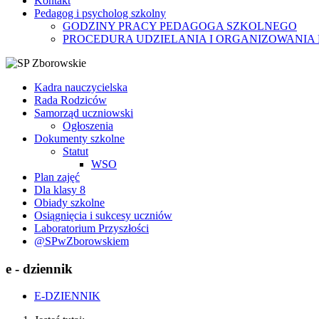
Kontakt
Pedagog i psycholog szkolny
GODZINY PRACY PEDAGOGA SZKOLNEGO
PROCEDURA UDZIELANIA I ORGANIZOWANIA
Kadra nauczycielska
Rada Rodziców
Samorząd uczniowski
Ogłoszenia
Dokumenty szkolne
Statut
WSO
Plan zajęć
Dla klasy 8
Obiady szkolne
Osiągnięcia i sukcesy uczniów
Laboratorium Przyszłości
@SPwZborowskiem
e - dziennik
E-DZIENNIK