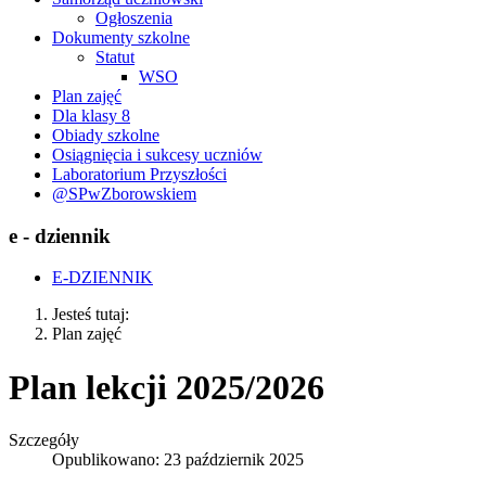
Ogłoszenia
Dokumenty szkolne
Statut
WSO
Plan zajęć
Dla klasy 8
Obiady szkolne
Osiągnięcia i sukcesy uczniów
Laboratorium Przyszłości
@SPwZborowskiem
e - dziennik
E-DZIENNIK
Jesteś tutaj:
Plan zajęć
Plan lekcji 2025/2026
Szczegóły
Opublikowano: 23 październik 2025