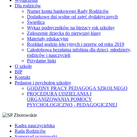
Wydarzenia
Dla rodziców
Numer konta bankowego Rady Rodziców
Dodatkowe dni wolne od zajęć dydaktycznych
Świetlica
Wykaz podręczników na bieżący rok szkolny
Zgłoszenie dziecka do pierwszej klasy
Materiały edukacyjne
Rozkład godzin lekcyjnych i przerw od roku 2019
Całodobowa bezpłatna infolinia dla dzieci, młodzieży,
rodziców i nauczycieli
Przydatne linki
O szkole
BIP
Kontakt
Pedagog i psycholog szkolny
GODZINY PRACY PEDAGOGA SZKOLNEGO
PROCEDURA UDZIELANIA I
ORGANIZOWANIA POMOCY
PSYCHOLOGICZNO - PEDAGOGICZNEJ
Kadra nauczycielska
Rada Rodziców
Samorząd uczniowski