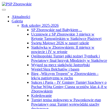
Aktualności
Galeria
Rok szkolny 2025-2026
SP Zborowskie nad Bałtykiem ...
Uczniowie z SP Zborowskie 3 miejsce w
Rejonie Tarnogórskim w Siatkówce Plażowej
Święta Majowe 2026 w naszej szkole
Siatkówka w Zborowskiem: II miejsce w
powiecie i IV w rejonie
Ogólnopolski Turniej piłki nożnej Tymbark i
Powiatowy finał Igrzysk Młodzieży w Siatkówce
Wyjazd na mecz siatkówki Jastrzębski
Węgiel:Skra Bełchatów i basen
Bieg „Wilczym Tropem” w Zborowskiem –
lekcja patriotyzmu w ruchu
Sukces i Pasja – IV Gminny Turniej Szachowy o
Puchar Wójta Gminy Ciasna uczniów klas 4–8 w
Zborowskiem
Kolędowanie
Turniej tenisa stołowego w Pawonkowie etap
Powiatowy oraz Turniej wojewódzki szachy
drużynowe