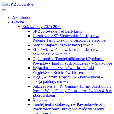
Aktualności
Galeria
Rok szkolny 2025-2026
SP Zborowskie nad Bałtykiem ...
Uczniowie z SP Zborowskie 3 miejsce w
Rejonie Tarnogórskim w Siatkówce Plażowej
Święta Majowe 2026 w naszej szkole
Siatkówka w Zborowskiem: II miejsce w
powiecie i IV w rejonie
Ogólnopolski Turniej piłki nożnej Tymbark i
Powiatowy finał Igrzysk Młodzieży w Siatkówce
Wyjazd na mecz siatkówki Jastrzębski
Węgiel:Skra Bełchatów i basen
Bieg „Wilczym Tropem” w Zborowskiem –
lekcja patriotyzmu w ruchu
Sukces i Pasja – IV Gminny Turniej Szachowy o
Puchar Wójta Gminy Ciasna uczniów klas 4–8 w
Zborowskiem
Kolędowanie
Turniej tenisa stołowego w Pawonkowie etap
Powiatowy oraz Turniej wojewódzki szachy
drużynowe