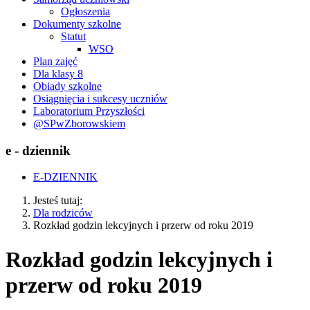
Ogłoszenia
Dokumenty szkolne
Statut
WSO
Plan zajęć
Dla klasy 8
Obiady szkolne
Osiągnięcia i sukcesy uczniów
Laboratorium Przyszłości
@SPwZborowskiem
e - dziennik
E-DZIENNIK
Jesteś tutaj:
Dla rodziców
Rozkład godzin lekcyjnych i przerw od roku 2019
Rozkład godzin lekcyjnych i
przerw od roku 2019