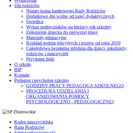
Wydarzenia
Dla rodziców
Numer konta bankowego Rady Rodziców
Dodatkowe dni wolne od zajęć dydaktycznych
Świetlica
Wykaz podręczników na bieżący rok szkolny
Zgłoszenie dziecka do pierwszej klasy
Materiały edukacyjne
Rozkład godzin lekcyjnych i przerw od roku 2019
Całodobowa bezpłatna infolinia dla dzieci, młodzieży,
rodziców i nauczycieli
Przydatne linki
O szkole
BIP
Kontakt
Pedagog i psycholog szkolny
GODZINY PRACY PEDAGOGA SZKOLNEGO
PROCEDURA UDZIELANIA I
ORGANIZOWANIA POMOCY
PSYCHOLOGICZNO - PEDAGOGICZNEJ
Kadra nauczycielska
Rada Rodziców
Samorząd uczniowski