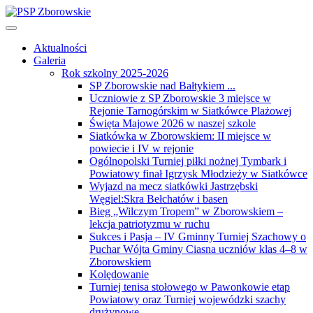
Aktualności
Galeria
Rok szkolny 2025-2026
SP Zborowskie nad Bałtykiem ...
Uczniowie z SP Zborowskie 3 miejsce w
Rejonie Tarnogórskim w Siatkówce Plażowej
Święta Majowe 2026 w naszej szkole
Siatkówka w Zborowskiem: II miejsce w
powiecie i IV w rejonie
Ogólnopolski Turniej piłki nożnej Tymbark i
Powiatowy finał Igrzysk Młodzieży w Siatkówce
Wyjazd na mecz siatkówki Jastrzębski
Węgiel:Skra Bełchatów i basen
Bieg „Wilczym Tropem” w Zborowskiem –
lekcja patriotyzmu w ruchu
Sukces i Pasja – IV Gminny Turniej Szachowy o
Puchar Wójta Gminy Ciasna uczniów klas 4–8 w
Zborowskiem
Kolędowanie
Turniej tenisa stołowego w Pawonkowie etap
Powiatowy oraz Turniej wojewódzki szachy
drużynowe