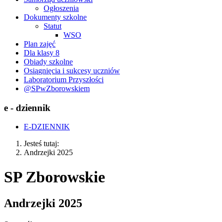
Ogłoszenia
Dokumenty szkolne
Statut
WSO
Plan zajęć
Dla klasy 8
Obiady szkolne
Osiągnięcia i sukcesy uczniów
Laboratorium Przyszłości
@SPwZborowskiem
e - dziennik
E-DZIENNIK
Jesteś tutaj:
Andrzejki 2025
SP Zborowskie
Andrzejki 2025