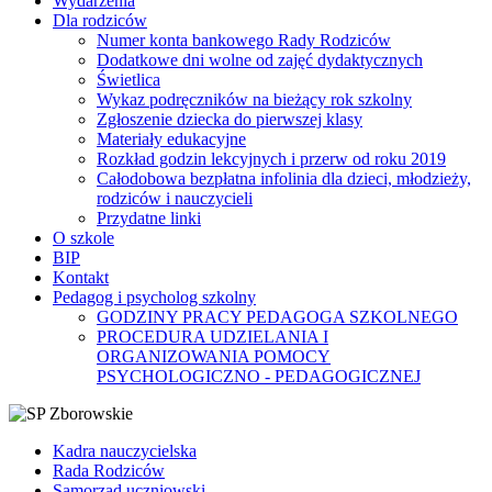
Wydarzenia
Dla rodziców
Numer konta bankowego Rady Rodziców
Dodatkowe dni wolne od zajęć dydaktycznych
Świetlica
Wykaz podręczników na bieżący rok szkolny
Zgłoszenie dziecka do pierwszej klasy
Materiały edukacyjne
Rozkład godzin lekcyjnych i przerw od roku 2019
Całodobowa bezpłatna infolinia dla dzieci, młodzieży,
rodziców i nauczycieli
Przydatne linki
O szkole
BIP
Kontakt
Pedagog i psycholog szkolny
GODZINY PRACY PEDAGOGA SZKOLNEGO
PROCEDURA UDZIELANIA I
ORGANIZOWANIA POMOCY
PSYCHOLOGICZNO - PEDAGOGICZNEJ
Kadra nauczycielska
Rada Rodziców
Samorząd uczniowski