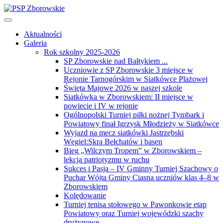
Aktualności
Galeria
Rok szkolny 2025-2026
SP Zborowskie nad Bałtykiem ...
Uczniowie z SP Zborowskie 3 miejsce w
Rejonie Tarnogórskim w Siatkówce Plażowej
Święta Majowe 2026 w naszej szkole
Siatkówka w Zborowskiem: II miejsce w
powiecie i IV w rejonie
Ogólnopolski Turniej piłki nożnej Tymbark i
Powiatowy finał Igrzysk Młodzieży w Siatkówce
Wyjazd na mecz siatkówki Jastrzębski
Węgiel:Skra Bełchatów i basen
Bieg „Wilczym Tropem” w Zborowskiem –
lekcja patriotyzmu w ruchu
Sukces i Pasja – IV Gminny Turniej Szachowy o
Puchar Wójta Gminy Ciasna uczniów klas 4–8 w
Zborowskiem
Kolędowanie
Turniej tenisa stołowego w Pawonkowie etap
Powiatowy oraz Turniej wojewódzki szachy
drużynowe