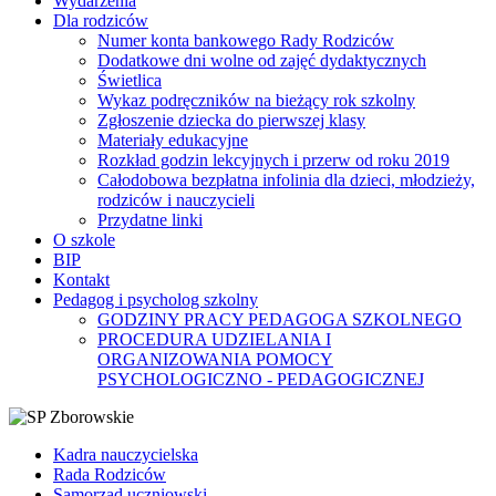
Wydarzenia
Dla rodziców
Numer konta bankowego Rady Rodziców
Dodatkowe dni wolne od zajęć dydaktycznych
Świetlica
Wykaz podręczników na bieżący rok szkolny
Zgłoszenie dziecka do pierwszej klasy
Materiały edukacyjne
Rozkład godzin lekcyjnych i przerw od roku 2019
Całodobowa bezpłatna infolinia dla dzieci, młodzieży,
rodziców i nauczycieli
Przydatne linki
O szkole
BIP
Kontakt
Pedagog i psycholog szkolny
GODZINY PRACY PEDAGOGA SZKOLNEGO
PROCEDURA UDZIELANIA I
ORGANIZOWANIA POMOCY
PSYCHOLOGICZNO - PEDAGOGICZNEJ
Kadra nauczycielska
Rada Rodziców
Samorząd uczniowski