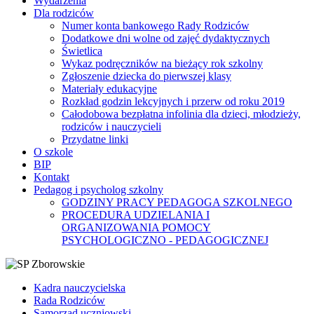
Wydarzenia
Dla rodziców
Numer konta bankowego Rady Rodziców
Dodatkowe dni wolne od zajęć dydaktycznych
Świetlica
Wykaz podręczników na bieżący rok szkolny
Zgłoszenie dziecka do pierwszej klasy
Materiały edukacyjne
Rozkład godzin lekcyjnych i przerw od roku 2019
Całodobowa bezpłatna infolinia dla dzieci, młodzieży,
rodziców i nauczycieli
Przydatne linki
O szkole
BIP
Kontakt
Pedagog i psycholog szkolny
GODZINY PRACY PEDAGOGA SZKOLNEGO
PROCEDURA UDZIELANIA I
ORGANIZOWANIA POMOCY
PSYCHOLOGICZNO - PEDAGOGICZNEJ
Kadra nauczycielska
Rada Rodziców
Samorząd uczniowski