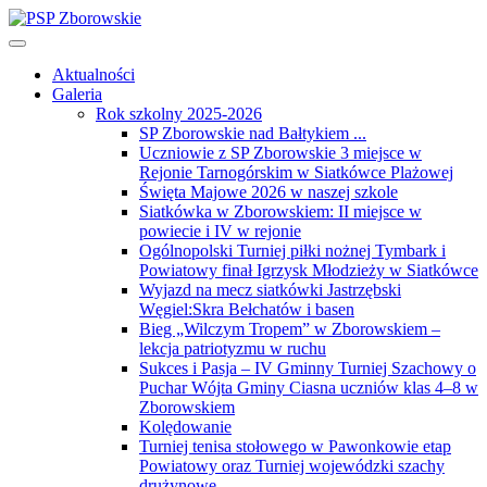
Aktualności
Galeria
Rok szkolny 2025-2026
SP Zborowskie nad Bałtykiem ...
Uczniowie z SP Zborowskie 3 miejsce w
Rejonie Tarnogórskim w Siatkówce Plażowej
Święta Majowe 2026 w naszej szkole
Siatkówka w Zborowskiem: II miejsce w
powiecie i IV w rejonie
Ogólnopolski Turniej piłki nożnej Tymbark i
Powiatowy finał Igrzysk Młodzieży w Siatkówce
Wyjazd na mecz siatkówki Jastrzębski
Węgiel:Skra Bełchatów i basen
Bieg „Wilczym Tropem” w Zborowskiem –
lekcja patriotyzmu w ruchu
Sukces i Pasja – IV Gminny Turniej Szachowy o
Puchar Wójta Gminy Ciasna uczniów klas 4–8 w
Zborowskiem
Kolędowanie
Turniej tenisa stołowego w Pawonkowie etap
Powiatowy oraz Turniej wojewódzki szachy
drużynowe