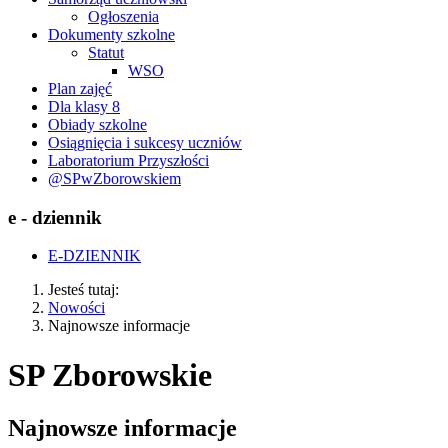
Ogłoszenia
Dokumenty szkolne
Statut
WSO
Plan zajęć
Dla klasy 8
Obiady szkolne
Osiągnięcia i sukcesy uczniów
Laboratorium Przyszłości
@SPwZborowskiem
e - dziennik
E-DZIENNIK
Jesteś tutaj:
Nowości
Najnowsze informacje
SP Zborowskie
Najnowsze informacje